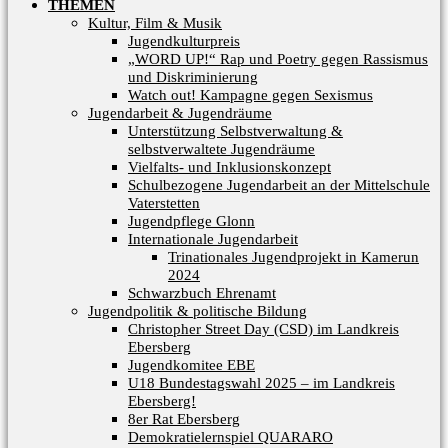
THEMEN
Kultur, Film & Musik
Jugendkulturpreis
„WORD UP!“ Rap und Poetry gegen Rassismus
und Diskriminierung
Watch out! Kampagne gegen Sexismus
Jugendarbeit & Jugendräume
Unterstützung Selbstverwaltung &
selbstverwaltete Jugendräume​
Vielfalts- und Inklusionskonzept
Schulbezogene Jugendarbeit an der Mittelschule
Vaterstetten
Jugendpflege Glonn
Internationale Jugendarbeit
Trinationales Jugendprojekt in Kamerun
2024
Schwarzbuch Ehrenamt
Jugendpolitik & politische Bildung
Christopher Street Day (CSD) im Landkreis
Ebersberg
Jugendkomitee EBE
U18 Bundestagswahl 2025 – im Landkreis
Ebersberg!
8er Rat Ebersberg
Demokratielernspiel QUARARO