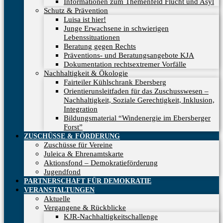
Informationen zum Themenfeld Flucht und Asyl
Schutz & Prävention
Luisa ist hier!
Junge Erwachsene in schwierigen
Lebenssituationen
Beratung gegen Rechts
Präventions- und Beratungsangebote KJA
Dokumentation rechtsextremer Vorfälle
Nachhaltigkeit & Ökologie
Fairteiler Kühlschrank Ebersberg
Orientierunsleitfaden für das Zuschusswesen –
Nachhaltigkeit, Soziale Gerechtigkeit, Inklusion,
Integration
Bildungsmaterial “Windenergie im Ebersberger
Forst”
ZUSCHÜSSE & FÖRDERUNG
Zuschüsse für Vereine
Juleica & Ehrenamtskarte
Aktionsfond – Demokratieförderung
Jugendfond
PARTNERSCHAFT FÜR DEMOKRATIE
VERANSTALTUNGEN
Aktuelle
Vergangene & Rückblicke
KJR-Nachhaltigkeitschallenge