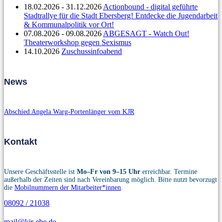
18.02.2026 - 31.12.2026
Actionbound - digital geführte
Stadtrallye für die Stadt Ebersberg! Entdecke die Jugendarbeit
& Kommunalpolitik vor Ort!
07.08.2026 - 09.08.2026
ABGESAGT - Watch Out!
Theaterworkshop gegen Sexismus
14.10.2026
Zuschussinfoabend
News
Abschied Angela Warg-Portenlänger vom KJR
Kontakt
Unsere Geschäftsstelle ist
Mo–Fr von 9–15 Uhr
erreichbar. Termine
außerhalb der Zeiten sind nach Vereinbarung möglich. Bitte nutzt bevorzugt
die
Mobilnummern der Mitarbeiter*innen
.
08092 / 21038
mail@kjr-ebe.de