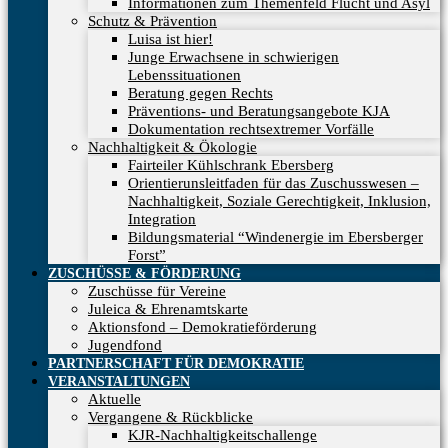
Informationen zum Themenfeld Flucht und Asyl
Schutz & Prävention
Luisa ist hier!
Junge Erwachsene in schwierigen
Lebenssituationen
Beratung gegen Rechts
Präventions- und Beratungsangebote KJA
Dokumentation rechtsextremer Vorfälle
Nachhaltigkeit & Ökologie
Fairteiler Kühlschrank Ebersberg
Orientierunsleitfaden für das Zuschusswesen –
Nachhaltigkeit, Soziale Gerechtigkeit, Inklusion,
Integration
Bildungsmaterial “Windenergie im Ebersberger
Forst”
ZUSCHÜSSE & FÖRDERUNG
Zuschüsse für Vereine
Juleica & Ehrenamtskarte
Aktionsfond – Demokratieförderung
Jugendfond
PARTNERSCHAFT FÜR DEMOKRATIE
VERANSTALTUNGEN
Aktuelle
Vergangene & Rückblicke
KJR-Nachhaltigkeitschallenge