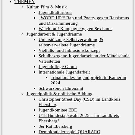
THEMEN
Kultur, Film & Musik
Jugendkulturpreis
„WORD UP!“ Rap und Poetry gegen Rassismus
und Diskriminierung
Watch out! Kampagne gegen Sexismus
Jugendarbeit & Jugendräume
Unterstützung Selbstverwaltung &
selbstverwaltete Jugendräume​
Vielfalts- und Inklusionskonzept
Schulbezogene Jugendarbeit an der Mittelschule
Vaterstetten
Jugendpflege Glonn
Internationale Jugendarbeit
Trinationales Jugendprojekt in Kamerun
2024
Schwarzbuch Ehrenamt
Jugendpolitik & politische Bildung
Christopher Street Day (CSD) im Landkreis
Ebersberg
Jugendkomitee EBE
U18 Bundestagswahl 2025 – im Landkreis
Ebersberg!
8er Rat Ebersberg
Demokratielernspiel QUARARO